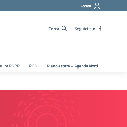
Accedi
Cerca
Seguici su:
utura PNRR
PON
Piano estate – Agenda Nord