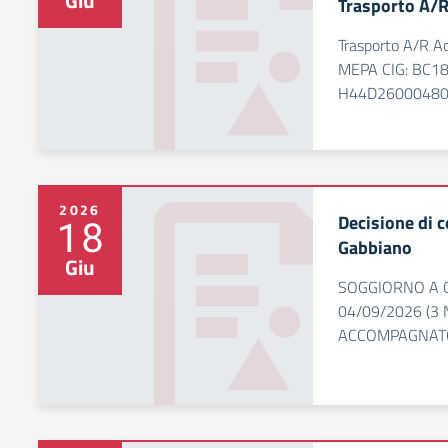
Giu
Trasporto A/R
Trasporto A/R A
MEPA CIG: BC18
H44D2600048
2026
Decisione di c
18
Gabbiano
Giu
SOGGIORNO A C
04/09/2026 (3 
ACCOMPAGNATO