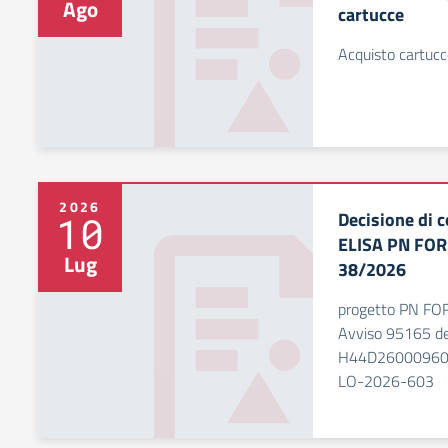
Ago
cartucce
Acquisto cartu
2026
Decisione di 
10
ELISA PN FO
Lug
38/2026
progetto PN F
Avviso 95165 d
H44D260009600
LO-2026-603