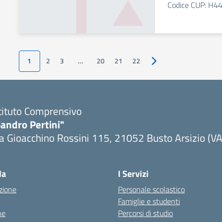
Codice CUP: H
1
2
3
…
20
21
22
Pagina successiva
tituto Comprensivo
andro Pertini"
a Gioacchino Rossini 115, 21052 Busto Arsizio (VA
la
I Servizi
zione
Personale scolastico
Famiglie e studenti
ne
Percorsi di studio