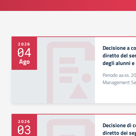
2026
Decisione a c
04
diretto del se
Ago
degli alunni e
Periodo aa.ss. 
Management Serv
2026
Decisione di c
03
diretto dei se