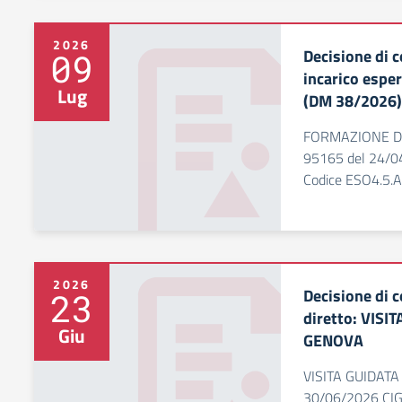
2026
Decisione di 
09
incarico espe
Lug
(DM 38/2026)
FORMAZIONE DO
95165 del 24/
Codice ESO4.5
2026
Decisione di c
23
diretto: VISI
Giu
GENOVA
VISITA GUIDAT
30/06/2026 CI