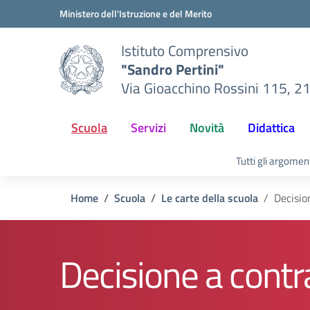
Vai ai contenuti
Vai al menu di navigazione
Vai al footer
Ministero dell'Istruzione e del Merito
Istituto Comprensivo
"Sandro Pertini"
Via Gioacchino Rossini 115, 2
Scuola
Servizi
Novità
Didattica
Tutti gli argomen
Home
Scuola
Le carte della scuola
Decisio
Decisione a contr