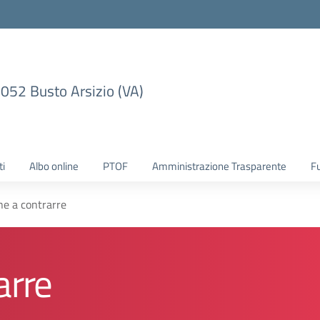
1052 Busto Arsizio (VA)
ti
Albo online
PTOF
Amministrazione Trasparente
F
ne a contrarre
arre