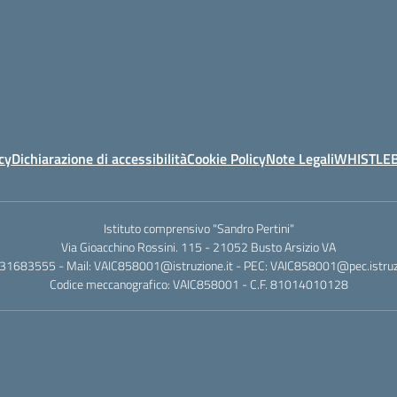
cy
Dichiarazione di accessibilità
Cookie Policy
Note Legali
WHISTLE
Istituto comprensivo "Sandro Pertini"
Via Gioacchino Rossini. 115 - 21052 Busto Arsizio VA
331683555 - Mail: VAIC858001@istruzione.it - PEC: VAIC858001@pec.istruzi
Codice meccanografico: VAIC858001 - C.F. 81014010128