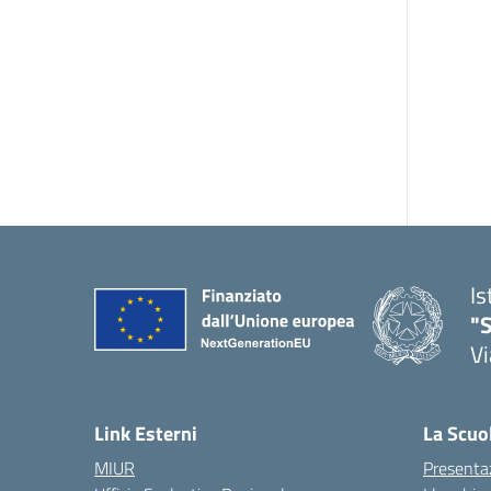
Is
"S
Vi
Link Esterni
La Scuo
MIUR
Presenta