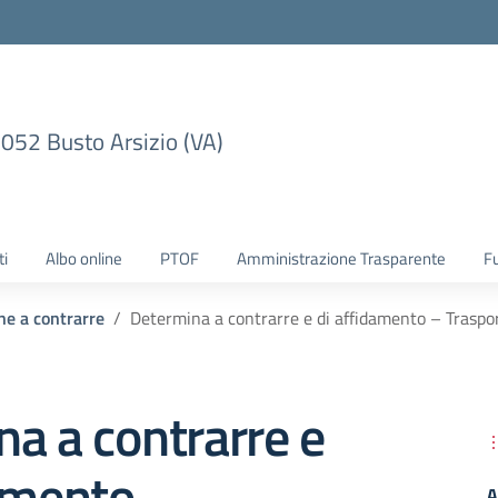
1052 Busto Arsizio (VA)
ti
Albo online
PTOF
Amministrazione Trasparente
F
ne a contrarre
Determina a contrarre e di affidamento – Trasp
a a contrarre e
amento –
A