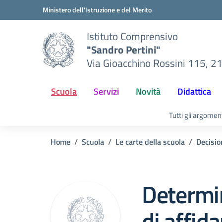
Vai ai contenuti
Vai al menu di navigazione
Vai al footer
Ministero dell'Istruzione e del Merito
Istituto Comprensivo
"Sandro Pertini"
Via Gioacchino Rossini 115, 2
Scuola
Servizi
Novità
Didattica
Tutti gli argomen
Home
Scuola
Le carte della scuola
Decisio
Determin
di affid