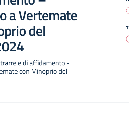
to a Vertemate
prio del
T
2024
rarre e di affidamento -
temate con Minoprio del