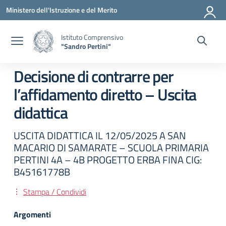
Vai ai contenuti
Vai al menu di navigazione
Vai al footer
Ministero dell'Istruzione e del Merito
Istituto Comprensivo
"Sandro Pertini"
Decisione di contrarre per
l’affidamento diretto – Uscita
didattica
USCITA DIDATTICA IL 12/05/2025 A SAN
MACARIO DI SAMARATE – SCUOLA PRIMARIA
PERTINI 4A – 4B PROGETTO ERBA FINA CIG:
B45161778B
Stampa / Condividi
Argomenti