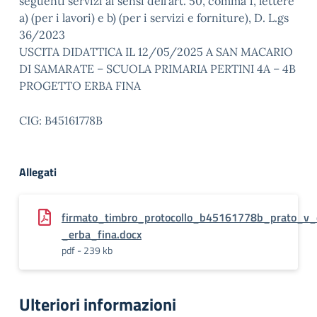
seguenti servizi ai sensi dell’art. 50, comma 1, lettere
a) (per i lavori) e b) (per i servizi e forniture), D. L.gs
36/2023
USCITA DIDATTICA IL 12/05/2025 A SAN MACARIO
DI SAMARATE – SCUOLA PRIMARIA PERTINI 4A – 4B
PROGETTO ERBA FINA
CIG: B45161778B
Allegati
firmato_timbro_protocollo_b45161778b_prato_v_
_erba_fina.docx
pdf - 239 kb
Ulteriori informazioni