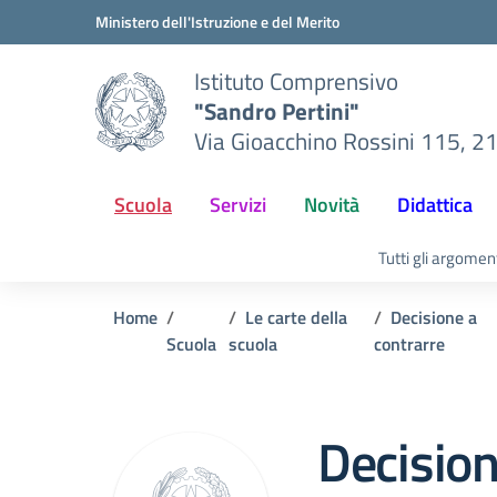
Vai ai contenuti
Vai al menu di navigazione
Vai al footer
Ministero dell'Istruzione e del Merito
Istituto Comprensivo
"Sandro Pertini"
Via Gioacchino Rossini 115, 2
Scuola
Servizi
Novità
Didattica
Tutti gli argomen
Home
Le carte della
Decisione a
Scuola
scuola
contrarre
Decision