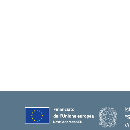
Is
"S
Vi