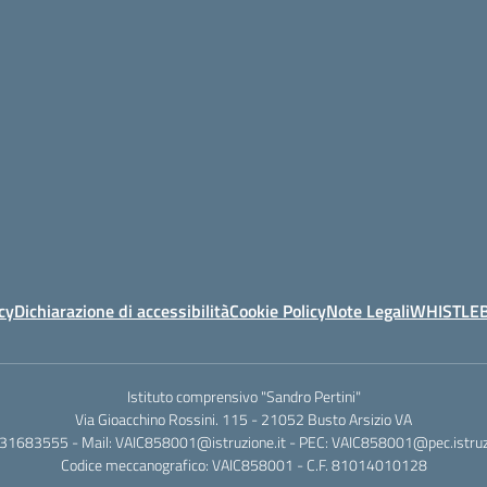
cy
Dichiarazione di accessibilità
Cookie Policy
Note Legali
WHISTLE
Istituto comprensivo "Sandro Pertini"
Via Gioacchino Rossini. 115 - 21052 Busto Arsizio VA
331683555 - Mail: VAIC858001@istruzione.it - PEC: VAIC858001@pec.istruzi
Codice meccanografico: VAIC858001 - C.F. 81014010128