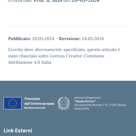
Protocollo:
Prot. n. 1639
del
20-05-2024
Pubblicato:
20.05.2024
-
Revisione:
24.05.2024
Eccetto dove diversamente specificato, questo articolo è
stato rilasciato sotto Licenza Creative Commons
Attribuzione 4.0 Italia.
Istituto Comprensivo
"Sandro Pertini"
Via Gioacchino Rossini 115, 21052 Busto
Arsizio (VA)
Link Esterni