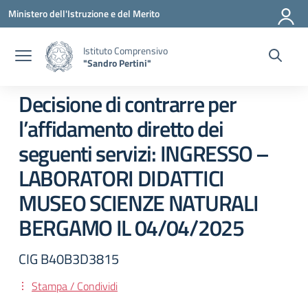
Vai ai contenuti
Vai al menu di navigazione
Vai al footer
Ministero dell'Istruzione e del Merito
Istituto Comprensivo
"Sandro Pertini"
Decisione di contrarre per
l’affidamento diretto dei
seguenti servizi: INGRESSO –
LABORATORI DIDATTICI
MUSEO SCIENZE NATURALI
BERGAMO IL 04/04/2025
CIG B40B3D3815
Stampa / Condividi