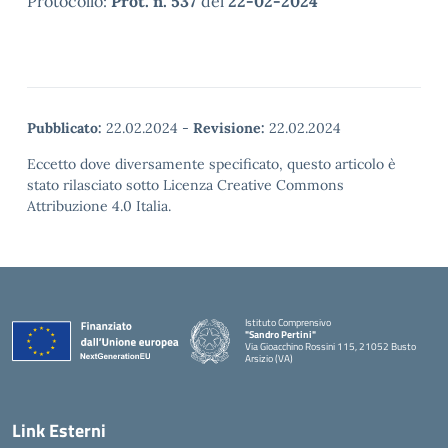
Protocollo:
Prot. n. 537
del
22-02-2024
Pubblicato:
22.02.2024
-
Revisione:
22.02.2024
Eccetto dove diversamente specificato, questo articolo è
stato rilasciato sotto Licenza Creative Commons
Attribuzione 4.0 Italia.
Istituto Comprensivo
"Sandro Pertini"
Via Gioacchino Rossini 115, 21052 Busto
Arsizio (VA)
Link Esterni