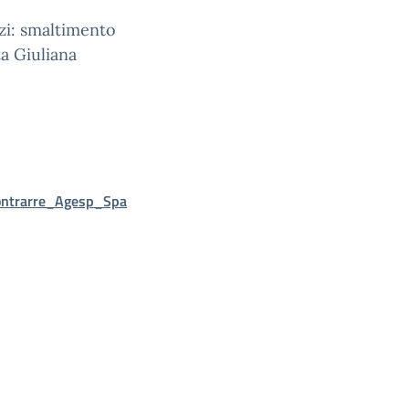
izi: smaltimento
ta Giuliana
ontrarre_Agesp_Spa