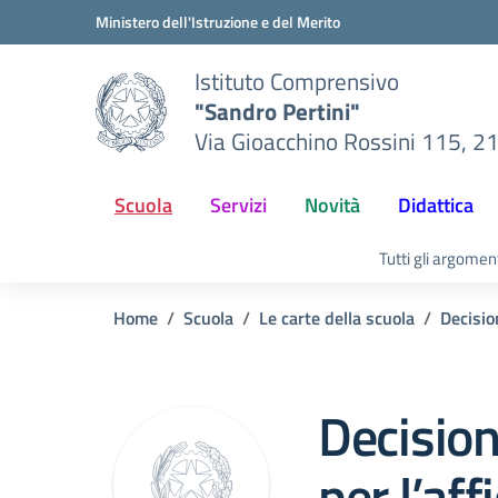
Vai ai contenuti
Vai al menu di navigazione
Vai al footer
Ministero dell'Istruzione e del Merito
Istituto Comprensivo
"Sandro Pertini"
Via Gioacchino Rossini 115, 2
Scuola
Servizi
Novità
Didattica
Tutti gli argomen
Home
Scuola
Le carte della scuola
Decisio
Decision
per l’af