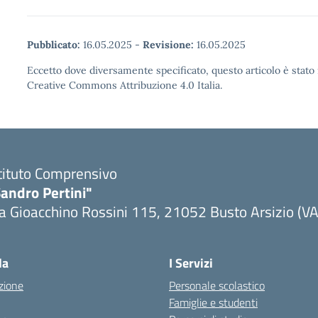
Pubblicato:
16.05.2025
-
Revisione:
16.05.2025
Eccetto dove diversamente specificato, questo articolo è stato 
Creative Commons Attribuzione 4.0 Italia.
tituto Comprensivo
andro Pertini"
a Gioacchino Rossini 115, 21052 Busto Arsizio (VA
la
I Servizi
zione
Personale scolastico
Famiglie e studenti