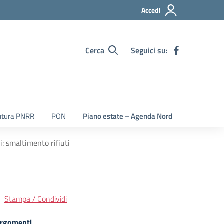
Accedi
Cerca
Seguici su:
utura PNRR
PON
Piano estate – Agenda Nord
i: smaltimento rifiuti
Stampa / Condividi
rgomenti