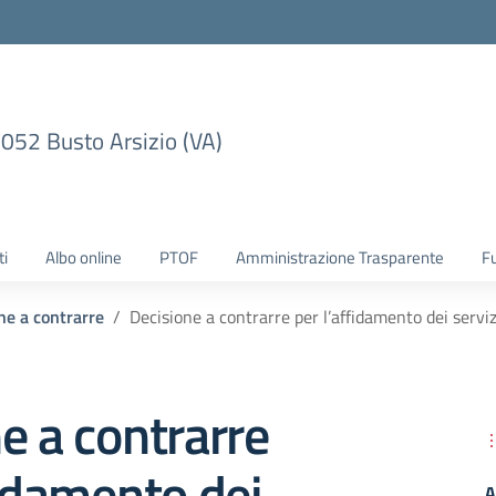
1052 Busto Arsizio (VA)
ti
Albo online
PTOF
Amministrazione Trasparente
F
ne a contrarre
Decisione a contrarre per l’affidamento dei serviz
e a contrarre
fidamento dei
A