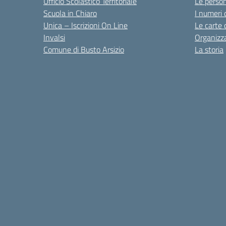
Ufficio Scolastico Territoriale
Le perso
Scuola in Chiaro
I numeri 
Unica – Iscrizioni On Line
Le carte 
Invalsi
Organizz
Comune di Busto Arsizio
La storia