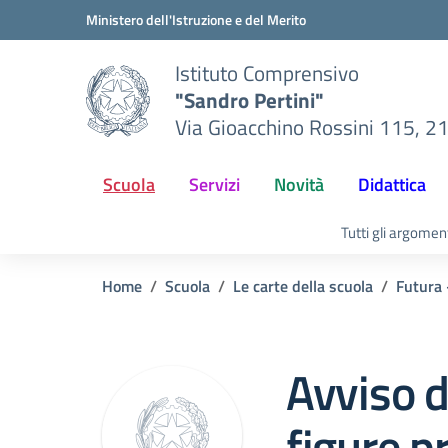
Vai ai contenuti
Vai al menu di navigazione
Vai al footer
Ministero dell'Istruzione e del Merito
Istituto Comprensivo
"Sandro Pertini"
Via Gioacchino Rossini 115, 2
Scuola
Servizi
Novità
Didattica
Tutti gli argomen
Home
Scuola
Le carte della scuola
Futura
Avviso d
figure p