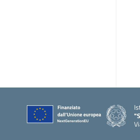
Is
"S
Vi