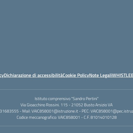
cy
Dichiarazione di accessibilità
Cookie Policy
Note Legali
WHISTLE
Istituto comprensivo "Sandro Pertini"
Via Gioacchino Rossini. 115 - 21052 Busto Arsizio VA
331683555 - Mail: VAIC858001@istruzione.it - PEC: VAIC858001@pec.istruzi
Codice meccanografico: VAIC858001 - C.F. 81014010128