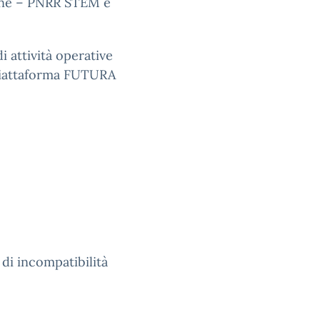
terne – PNRR STEM e
i attività operative
(piattaforma FUTURA
 di incompatibilità