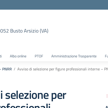
1052 Busto Arsizio (VA)
ti
Albo online
PTOF
Amministrazione Trasparente
F
 - PNRR
Avviso di selezione per figure professionali interne –
i selezione per
rofessionali
A