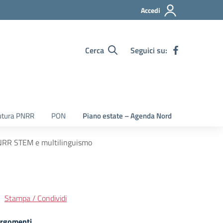
Accedi
Cerca
Seguici su:
utura PNRR
PON
Piano estate – Agenda Nord
 PNRR STEM e multilinguismo
Stampa / Condividi
rgomenti