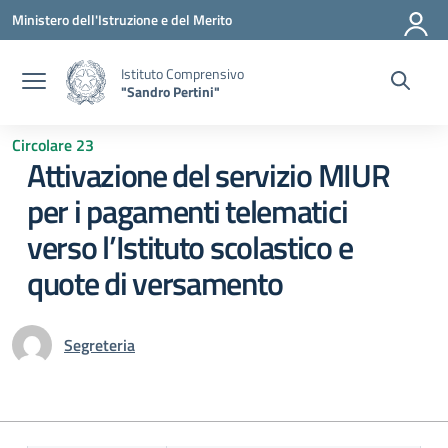
Vai ai contenuti
Vai al menu di navigazione
Vai al footer
Ministero dell'Istruzione e del Merito
Istituto Comprensivo
"Sandro Pertini"
Circolare 23
Attivazione del servizio MIUR
per i pagamenti telematici
verso l’Istituto scolastico e
quote di versamento
Segreteria