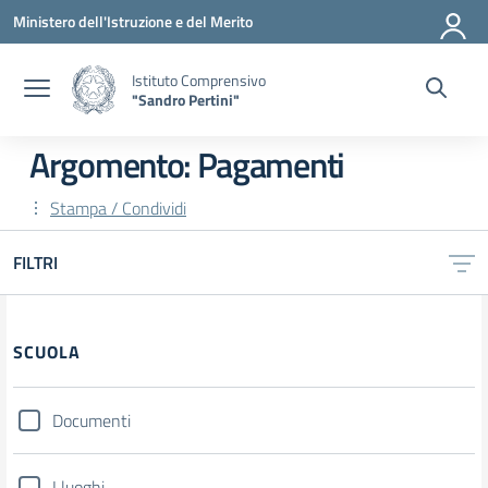
Vai ai contenuti
Vai al menu di navigazione
Vai al footer
Ministero dell'Istruzione e del Merito
Istituto Comprensivo
"Sandro Pertini"
Argomento: Pagamenti
Stampa / Condividi
FILTRI
SCUOLA
Documenti
I luoghi