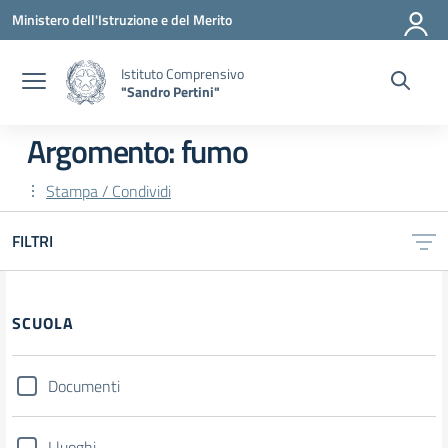
Vai ai contenuti
Vai al menu di navigazione
Vai al footer
Ministero dell'Istruzione e del Merito
Istituto Comprensivo
"Sandro Pertini"
Argomento: fumo
Stampa / Condividi
FILTRI
SCUOLA
Documenti
I luoghi