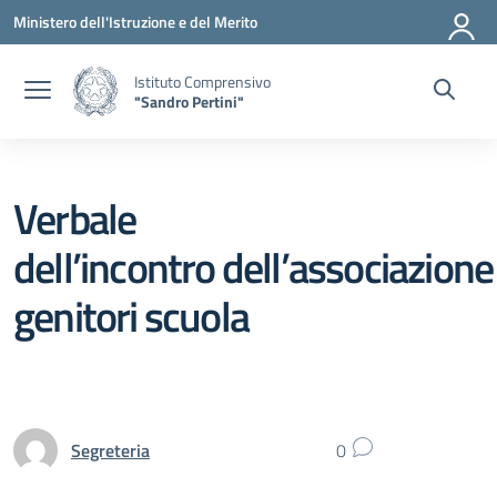
Vai ai contenuti
Vai al menu di navigazione
Vai al footer
Ministero dell'Istruzione e del Merito
Istituto Comprensivo
"Sandro Pertini"
Verbale
dell’incontro dell’associazione
genitori scuola
Segreteria
0