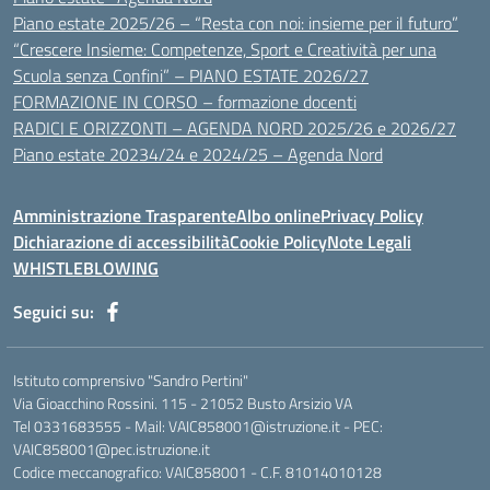
Piano estate 2025/26 – “Resta con noi: insieme per il futuro”
“Crescere Insieme: Competenze, Sport e Creatività per una
Scuola senza Confini” – PIANO ESTATE 2026/27
FORMAZIONE IN CORSO – formazione docenti
RADICI E ORIZZONTI – AGENDA NORD 2025/26 e 2026/27
Piano estate 20234/24 e 2024/25 – Agenda Nord
Amministrazione Trasparente
Albo online
Privacy Policy
Dichiarazione di accessibilità
Cookie Policy
Note Legali
WHISTLEBLOWING
Seguici su:
Istituto comprensivo "Sandro Pertini"
Via Gioacchino Rossini. 115 - 21052 Busto Arsizio VA
Tel 0331683555 - Mail: VAIC858001@istruzione.it - PEC:
VAIC858001@pec.istruzione.it
Codice meccanografico: VAIC858001 - C.F. 81014010128