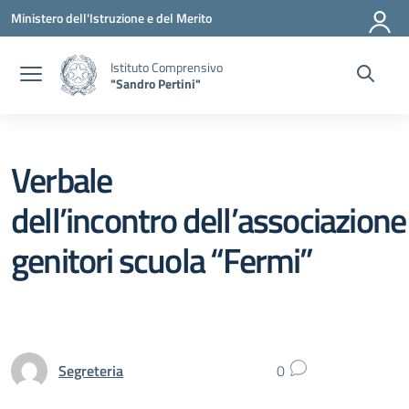
Vai ai contenuti
Vai al menu di navigazione
Vai al footer
Ministero dell'Istruzione e del Merito
Istituto Comprensivo
"Sandro Pertini"
Verbale
dell’incontro dell’associazione
genitori scuola “Fermi”
Segreteria
0