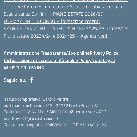
“Crescere Insieme: Competenze, Sport e Creatività per una
Scuola senza Confini” – PIANO ESTATE 2026/27
FORMAZIONE IN CORSO – formazione docenti
RADICI E ORIZZONTI – AGENDA NORD 2025/26 e 2026/27
Piano estate 20234/24 e 2024/25 – Agenda Nord
Amministrazione Trasparente
Albo online
Privacy Policy
Dichiarazione di accessibilità
Cookie Policy
Note Legali
WHISTLEBLOWING
Seguici su:
Istituto comprensivo "Sandro Pertini"
Via Gioacchino Rossini. 115 - 21052 Busto Arsizio VA
Tel 0331683555 - Mail: VAIC858001@istruzione.it - PEC:
VAIC858001@pec.istruzione.it
Codice meccanografico: VAIC858001 - C.F. 81014010128