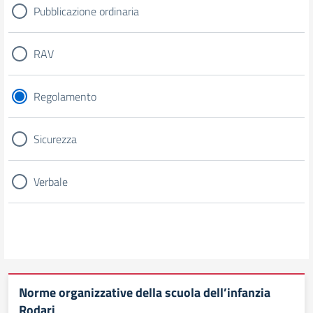
Pubblicazione ordinaria
RAV
Regolamento
Sicurezza
Verbale
Norme organizzative della scuola dell’infanzia
Rodari