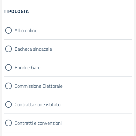
TIPOLOGIA
Albo online
Bacheca sindacale
Bandi e Gare
Commissione Elettorale
Contrattazione istituto
Contratti e convenzioni