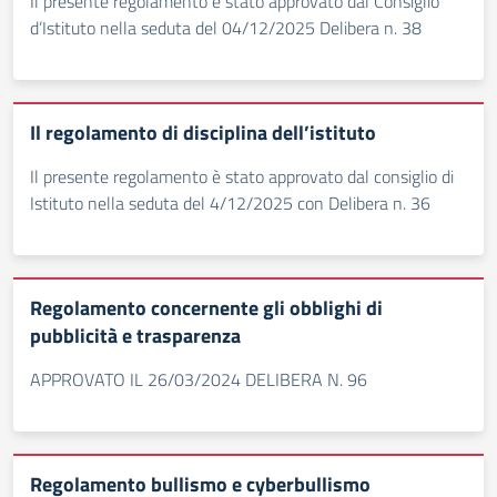
Il presente regolamento è stato approvato dal Consiglio
d’Istituto nella seduta del 04/12/2025 Delibera n. 38
Il regolamento di disciplina dell’istituto
Il presente regolamento è stato approvato dal consiglio di
Istituto nella seduta del 4/12/2025 con Delibera n. 36
Regolamento concernente gli obblighi di
pubblicità e trasparenza
APPROVATO IL 26/03/2024 DELIBERA N. 96
Regolamento bullismo e cyberbullismo