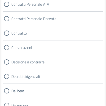
Contratti Personale ATA
Contratti Personale Docente
Contratto
Convocazioni
Decisione a contrarre
Decreti dirigenziali
Delibera
Determina