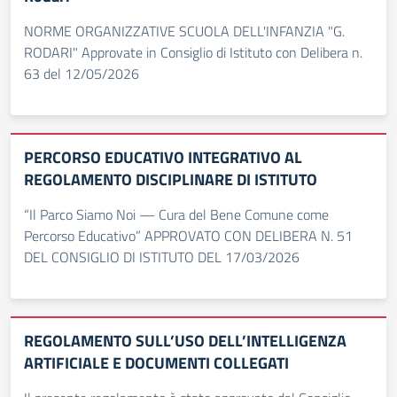
NORME ORGANIZZATIVE SCUOLA DELL'INFANZIA "G.
RODARI" Approvate in Consiglio di Istituto con Delibera n.
63 del 12/05/2026
PERCORSO EDUCATIVO INTEGRATIVO AL
REGOLAMENTO DISCIPLINARE DI ISTITUTO
“Il Parco Siamo Noi — Cura del Bene Comune come
Percorso Educativo” APPROVATO CON DELIBERA N. 51
DEL CONSIGLIO DI ISTITUTO DEL 17/03/2026
REGOLAMENTO SULL’USO DELL’INTELLIGENZA
ARTIFICIALE E DOCUMENTI COLLEGATI