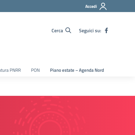
Accedi
Cerca
Seguici su:
utura PNRR
PON
Piano estate – Agenda Nord