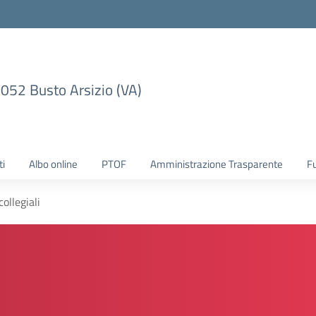
1052 Busto Arsizio (VA)
ti
Albo online
PTOF
Amministrazione Trasparente
F
ollegiali