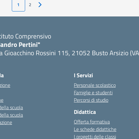
1
2
Pagina successiva
tituto Comprensivo
andro Pertini"
a Gioacchino Rossini 115, 21052 Busto Arsizio (VA
la
I Servizi
zione
Personale scolastico
Famiglie e studenti
ne
Percorsi di studio
della scuola
Didattica
della scuola
Offerta formativa
azione
Le schede didattiche
I progetti delle classi