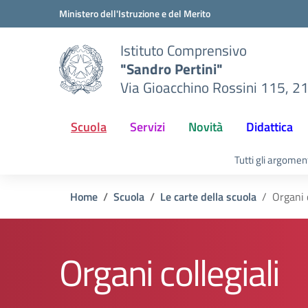
Vai ai contenuti
Vai al menu di navigazione
Vai al footer
Ministero dell'Istruzione e del Merito
Istituto Comprensivo
"Sandro Pertini"
Via Gioacchino Rossini 115, 2
Scuola
Servizi
Novità
Didattica
Tutti gli argomen
Home
Scuola
Le carte della scuola
Organi c
Organi collegiali