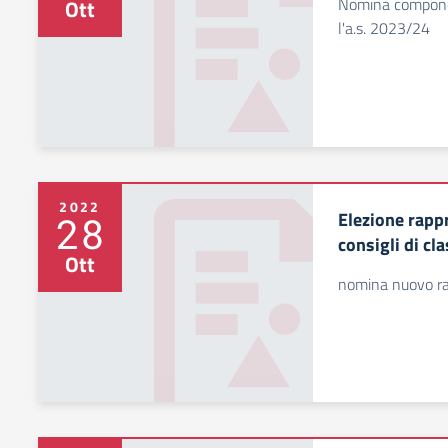
Nomina component
Ott
l'a.s. 2023/24
2022
Elezione rapp
28
consigli di cl
Ott
nomina nuovo ra