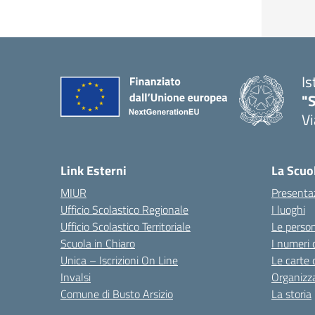
Is
"S
Vi
Link Esterni
La Scuo
MIUR
Presenta
Ufficio Scolastico Regionale
I luoghi
Ufficio Scolastico Territoriale
Le perso
Scuola in Chiaro
I numeri 
Unica – Iscrizioni On Line
Le carte 
Invalsi
Organizz
Comune di Busto Arsizio
La storia