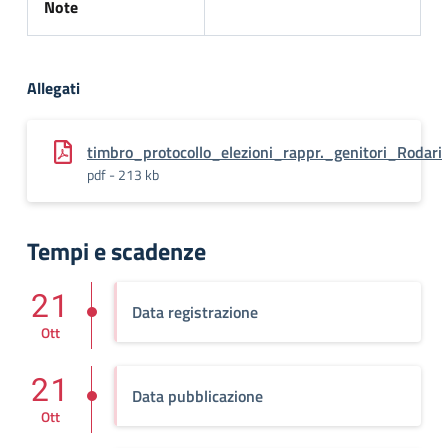
Note
Allegati
timbro_protocollo_elezioni_rappr._genitori_Rodari
pdf - 213 kb
Tempi e scadenze
21
Data registrazione
Ott
21
Data pubblicazione
Ott