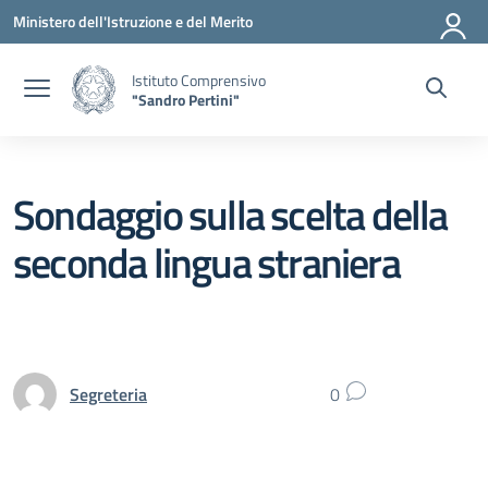
Vai ai contenuti
Vai al menu di navigazione
Vai al footer
Ministero dell'Istruzione e del Merito
Istituto Comprensivo
"Sandro Pertini"
Sondaggio sulla scelta della
seconda lingua straniera
Segreteria
0