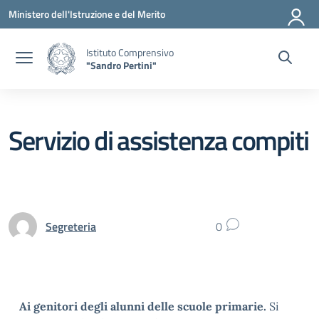
Vai ai contenuti
Vai al menu di navigazione
Vai al footer
Ministero dell'Istruzione e del Merito
Istituto Comprensivo
"Sandro Pertini"
Servizio di assistenza compiti
Segreteria
0
Ai genitori degli alunni delle scuole primarie.
Si