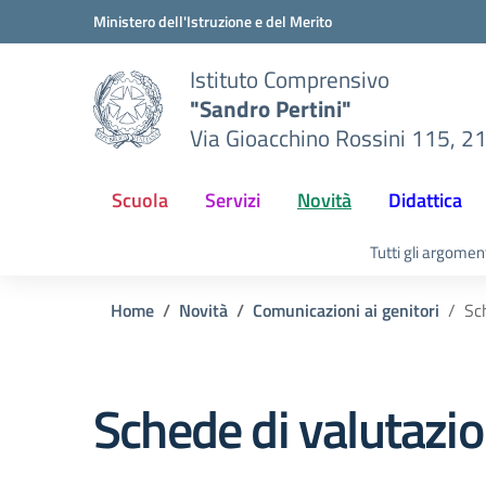
Vai ai contenuti
Vai al menu di navigazione
Vai al footer
Ministero dell'Istruzione e del Merito
Istituto Comprensivo
"Sandro Pertini"
Via Gioacchino Rossini 115, 2
Scuola
Servizi
Novità
Didattica
Tutti gli argomen
Home
Novità
Comunicazioni ai genitori
Sc
Schede di valutazi