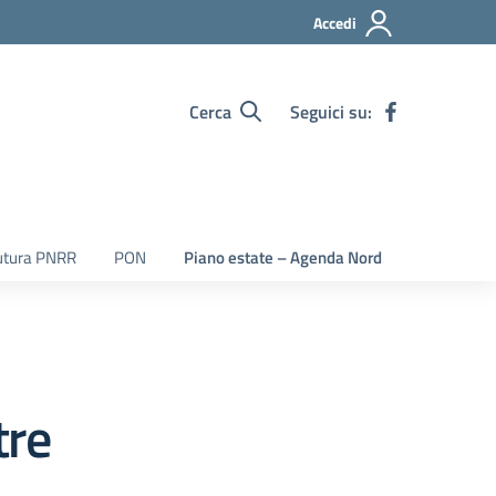
Accedi
Cerca
Seguici su:
utura PNRR
PON
Piano estate – Agenda Nord
tre