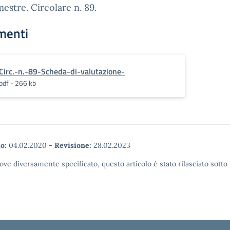
estre. Circolare n. 89.
menti
Circ.-n.-89-Scheda-di-valutazione-
pdf - 266 kb
o:
04.02.2020
-
Revisione:
28.02.2023
ove diversamente specificato, questo articolo è stato rilasciato sott