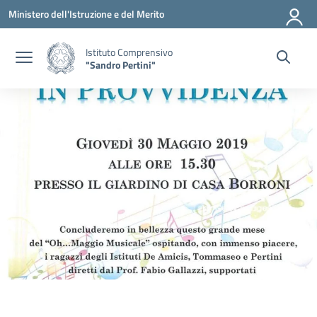
Vai ai contenuti
Vai al menu di navigazione
Vai al footer
Ministero dell'Istruzione e del Merito
Istituto Comprensivo
"Sandro Pertini"