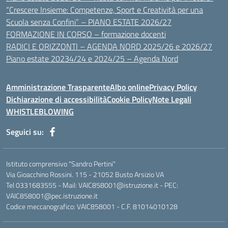
“Crescere Insieme: Competenze, Sport e Creatività per una
Scuola senza Confini” – PIANO ESTATE 2026/27
FORMAZIONE IN CORSO – formazione docenti
RADICI E ORIZZONTI – AGENDA NORD 2025/26 e 2026/27
Piano estate 20234/24 e 2024/25 – Agenda Nord
Amministrazione Trasparente
Albo online
Privacy Policy
Dichiarazione di accessibilità
Cookie Policy
Note Legali
WHISTLEBLOWING
Seguici su:
Istituto comprensivo "Sandro Pertini"
Via Gioacchino Rossini. 115 - 21052 Busto Arsizio VA
Tel 0331683555 - Mail: VAIC858001@istruzione.it - PEC:
VAIC858001@pec.istruzione.it
Codice meccanografico: VAIC858001 - C.F. 81014010128