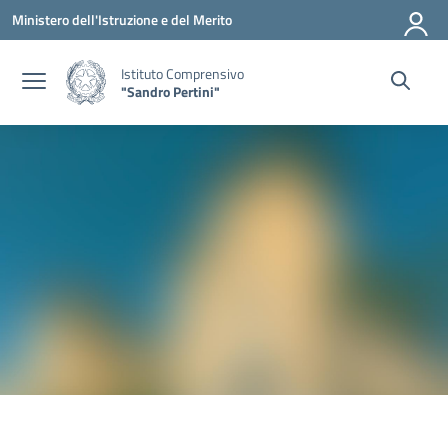
Vai ai contenuti
Vai al menu di navigazione
Vai al footer
Ministero dell'Istruzione e del Merito
Istituto Comprensivo
"Sandro Pertini"