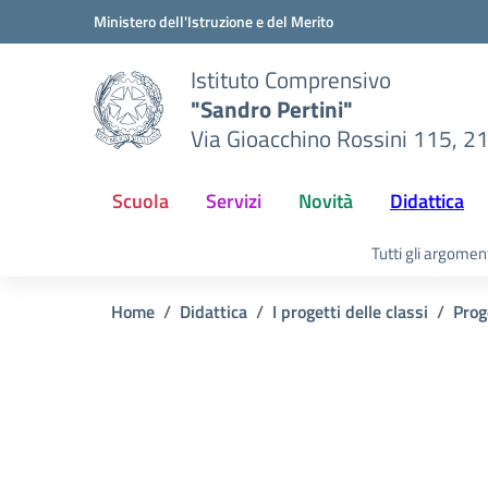
Vai ai contenuti
Vai al menu di navigazione
Vai al footer
Ministero dell'Istruzione e del Merito
Istituto Comprensivo
"Sandro Pertini"
Via Gioacchino Rossini 115, 2
Scuola
Servizi
Novità
Didattica
Tutti gli argomen
Home
Didattica
I progetti delle classi
Prog