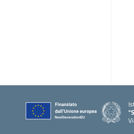
Is
"S
Vi