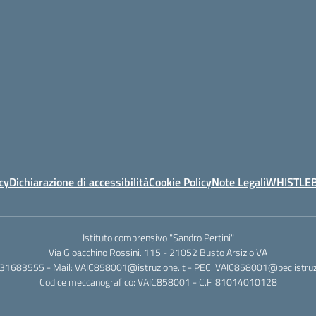
cy
Dichiarazione di accessibilità
Cookie Policy
Note Legali
WHISTLE
Istituto comprensivo "Sandro Pertini"
Via Gioacchino Rossini. 115 - 21052 Busto Arsizio VA
331683555 - Mail: VAIC858001@istruzione.it - PEC: VAIC858001@pec.istruzi
Codice meccanografico: VAIC858001 - C.F. 81014010128