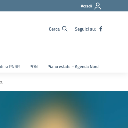
Accedi
Cerca
Seguici su:
utura PNRR
PON
Piano estate – Agenda Nord
o.