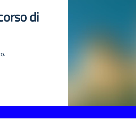
corso di
co.