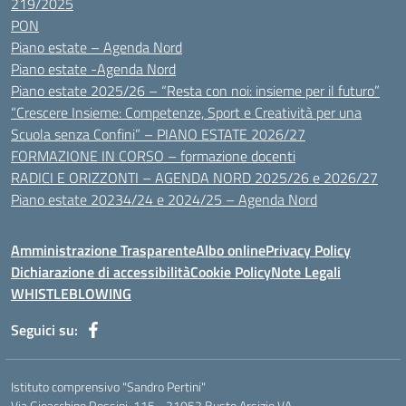
219/2025
PON
Piano estate – Agenda Nord
Piano estate -Agenda Nord
Piano estate 2025/26 – “Resta con noi: insieme per il futuro”
“Crescere Insieme: Competenze, Sport e Creatività per una
Scuola senza Confini” – PIANO ESTATE 2026/27
FORMAZIONE IN CORSO – formazione docenti
RADICI E ORIZZONTI – AGENDA NORD 2025/26 e 2026/27
Piano estate 20234/24 e 2024/25 – Agenda Nord
Amministrazione Trasparente
Albo online
Privacy Policy
Dichiarazione di accessibilità
Cookie Policy
Note Legali
WHISTLEBLOWING
Seguici su:
Istituto comprensivo "Sandro Pertini"
Via Gioacchino Rossini. 115 - 21052 Busto Arsizio VA