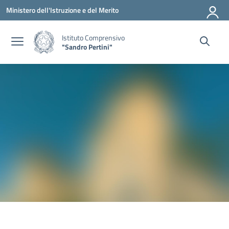
Vai ai contenuti
Vai al menu di navigazione
Vai al footer
Ministero dell'Istruzione e del Merito
Istituto Comprensivo
"Sandro Pertini"