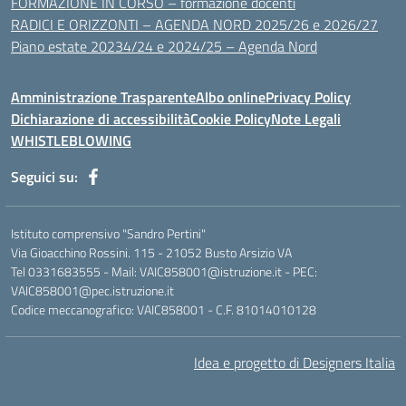
FORMAZIONE IN CORSO – formazione docenti
RADICI E ORIZZONTI – AGENDA NORD 2025/26 e 2026/27
Piano estate 20234/24 e 2024/25 – Agenda Nord
Amministrazione Trasparente
Albo online
Privacy Policy
Dichiarazione di accessibilità
Cookie Policy
Note Legali
WHISTLEBLOWING
Seguici su:
Istituto comprensivo "Sandro Pertini"
Via Gioacchino Rossini. 115 - 21052 Busto Arsizio VA
Tel 0331683555 - Mail: VAIC858001@istruzione.it - PEC:
VAIC858001@pec.istruzione.it
Codice meccanografico: VAIC858001 - C.F. 81014010128
Idea e progetto di Designers Italia