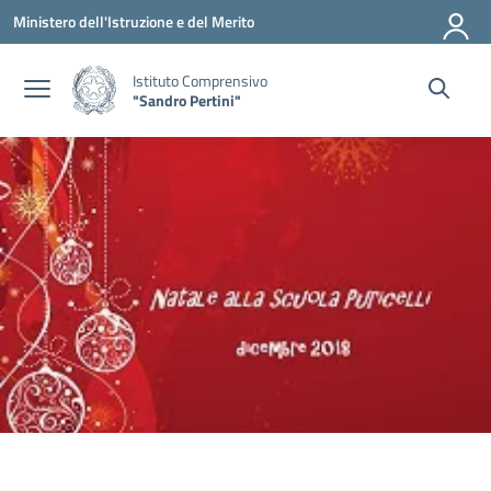
Vai ai contenuti
Vai al menu di navigazione
Vai al footer
Ministero dell'Istruzione e del Merito
Istituto Comprensivo
"Sandro Pertini"