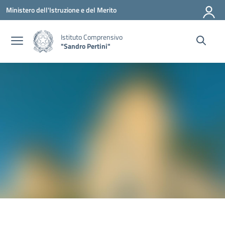
Vai ai contenuti
Vai al menu di navigazione
Vai al footer
Ministero dell'Istruzione e del Merito
Istituto Comprensivo
"Sandro Pertini"