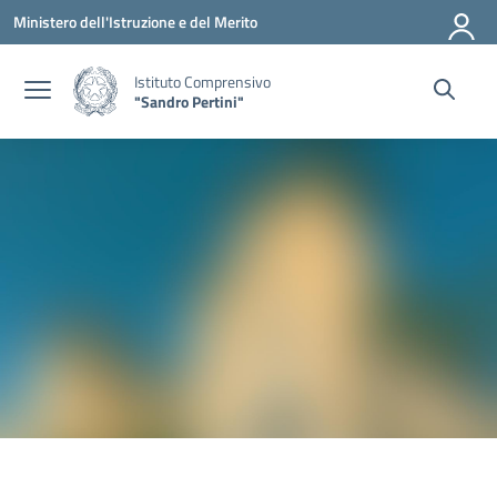
Vai ai contenuti
Vai al menu di navigazione
Vai al footer
Ministero dell'Istruzione e del Merito
Istituto Comprensivo
"Sandro Pertini"