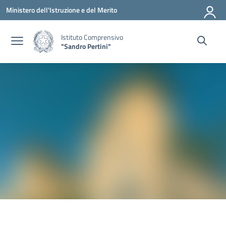
Vai ai contenuti
Vai al menu di navigazione
Vai al footer
Ministero dell'Istruzione e del Merito
Istituto Comprensivo
"Sandro Pertini"