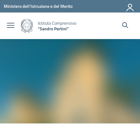
Vai ai contenuti
Vai al menu di navigazione
Vai al footer
Ministero dell'Istruzione e del Merito
Istituto Comprensivo
"Sandro Pertini"