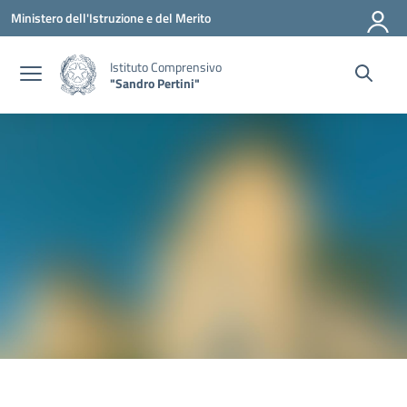
Vai ai contenuti
Vai al menu di navigazione
Vai al footer
Ministero dell'Istruzione e del Merito
Istituto Comprensivo
"Sandro Pertini"