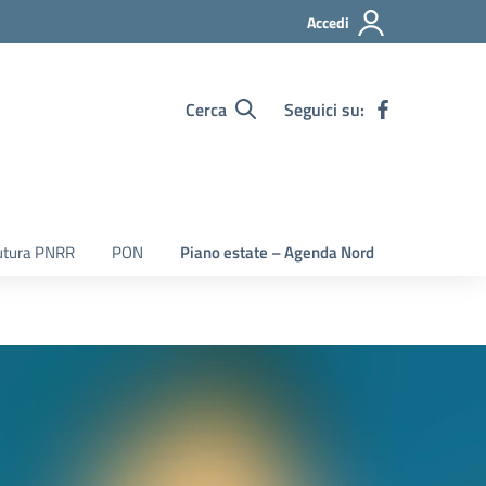
Accedi
Cerca
Seguici su:
utura PNRR
PON
Piano estate – Agenda Nord