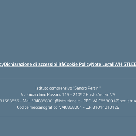
cy
Dichiarazione di accessibilità
Cookie Policy
Note Legali
WHISTLE
Istituto comprensivo "Sandro Pertini"
Via Gioacchino Rossini. 115 - 21052 Busto Arsizio VA
331683555 - Mail: VAIC858001@istruzione.it - PEC: VAIC858001@pec.istruzi
Codice meccanografico: VAIC858001 - C.F. 81014010128