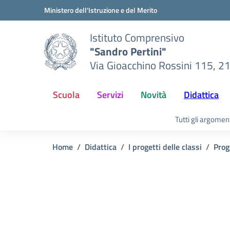
Vai ai contenuti
Vai al menu di navigazione
Vai al footer
Ministero dell'Istruzione e del Merito
Istituto Comprensivo
"Sandro Pertini"
Via Gioacchino Rossini 115, 2
Scuola
Servizi
Novità
Didattica
Tutti gli argomen
Home
Didattica
I progetti delle classi
Prog