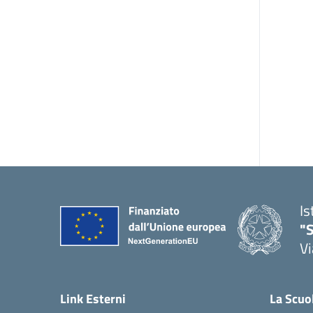
Is
"S
Vi
Link Esterni
La Scuo