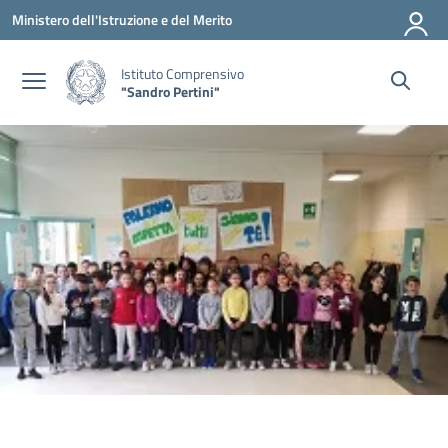
Vai ai contenuti
Vai al menu di navigazione
Vai al footer
Ministero dell'Istruzione e del Merito
Istituto Comprensivo
"Sandro Pertini"