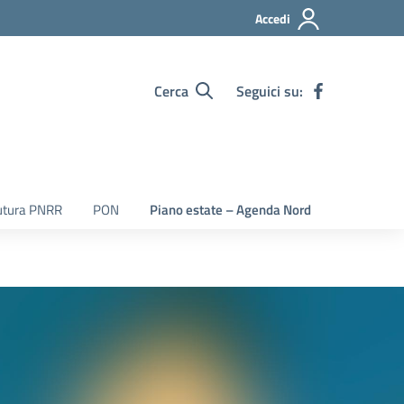
Accedi
Cerca
Seguici su:
utura PNRR
PON
Piano estate – Agenda Nord