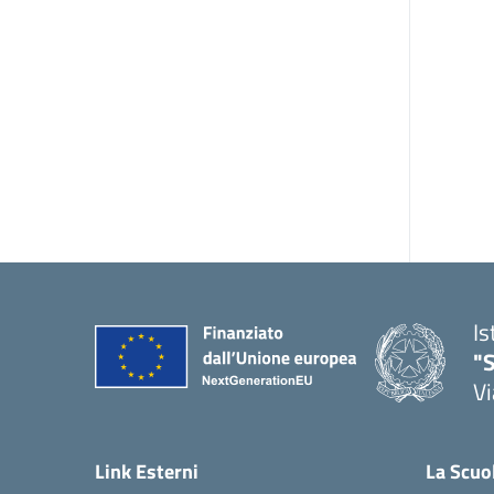
Is
"S
Vi
Link Esterni
La Scuo