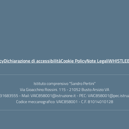
cy
Dichiarazione di accessibilità
Cookie Policy
Note Legali
WHISTLE
Istituto comprensivo "Sandro Pertini"
Via Gioacchino Rossini. 115 - 21052 Busto Arsizio VA
331683555 - Mail: VAIC858001@istruzione.it - PEC: VAIC858001@pec.istruzi
Codice meccanografico: VAIC858001 - C.F. 81014010128