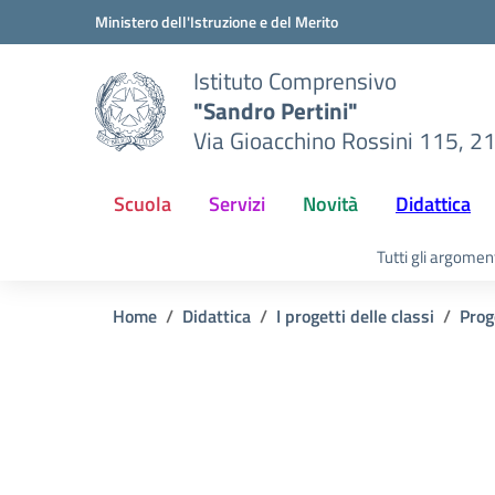
Vai ai contenuti
Vai al menu di navigazione
Vai al footer
Ministero dell'Istruzione e del Merito
Istituto Comprensivo
"Sandro Pertini"
Via Gioacchino Rossini 115, 2
Scuola
Servizi
Novità
Didattica
Tutti gli argomen
Home
Didattica
I progetti delle classi
Prog