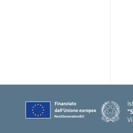
Is
"S
Vi