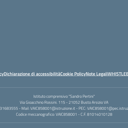
cy
Dichiarazione di accessibilità
Cookie Policy
Note Legali
WHISTLE
Istituto comprensivo "Sandro Pertini"
Via Gioacchino Rossini. 115 - 21052 Busto Arsizio VA
331683555 - Mail: VAIC858001@istruzione.it - PEC: VAIC858001@pec.istruzi
Codice meccanografico: VAIC858001 - C.F. 81014010128