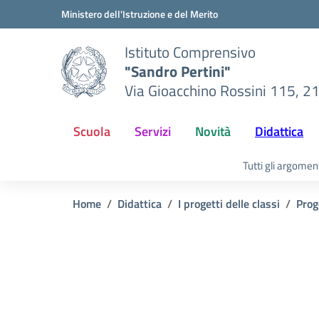
Vai ai contenuti
Vai al menu di navigazione
Vai al footer
Ministero dell'Istruzione e del Merito
Istituto Comprensivo
"Sandro Pertini"
Via Gioacchino Rossini 115, 2
Scuola
Servizi
Novità
Didattica
Tutti gli argomen
Home
Didattica
I progetti delle classi
Prog