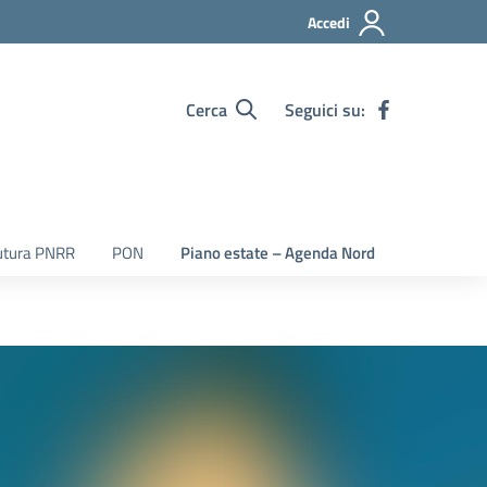
Accedi
Cerca
Seguici su:
utura PNRR
PON
Piano estate – Agenda Nord