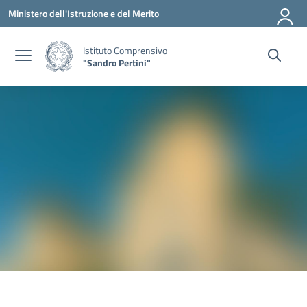
Vai ai contenuti
Vai al menu di navigazione
Vai al footer
Ministero dell'Istruzione e del Merito
Istituto Comprensivo
"Sandro Pertini"