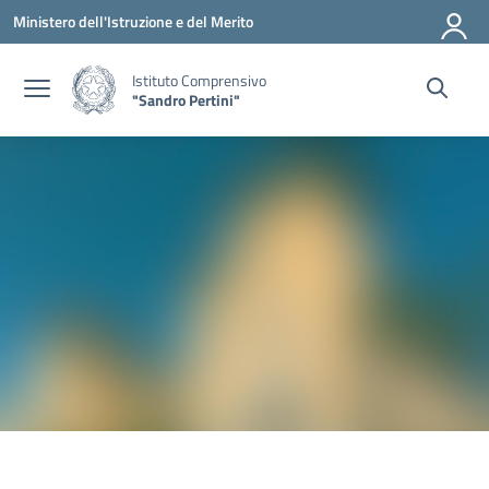
Vai ai contenuti
Vai al menu di navigazione
Vai al footer
Ministero dell'Istruzione e del Merito
Istituto Comprensivo
"Sandro Pertini"