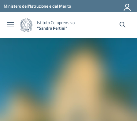
Vai ai contenuti
Vai al menu di navigazione
Vai al footer
Ministero dell'Istruzione e del Merito
Istituto Comprensivo
"Sandro Pertini"