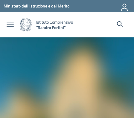
Vai ai contenuti
Vai al menu di navigazione
Vai al footer
Ministero dell'Istruzione e del Merito
Istituto Comprensivo
"Sandro Pertini"