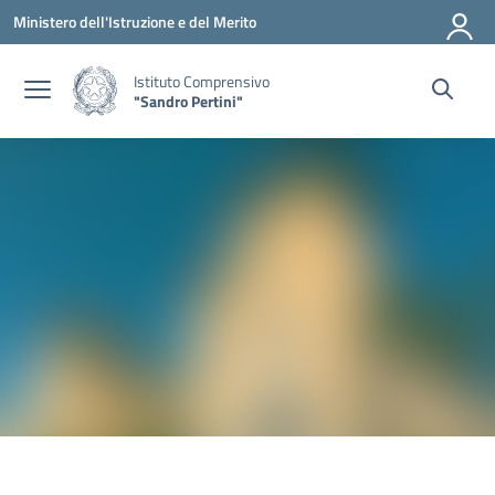
Vai ai contenuti
Vai al menu di navigazione
Vai al footer
Ministero dell'Istruzione e del Merito
Istituto Comprensivo
"Sandro Pertini"