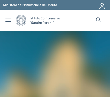
Vai ai contenuti
Vai al menu di navigazione
Vai al footer
Ministero dell'Istruzione e del Merito
Istituto Comprensivo
"Sandro Pertini"