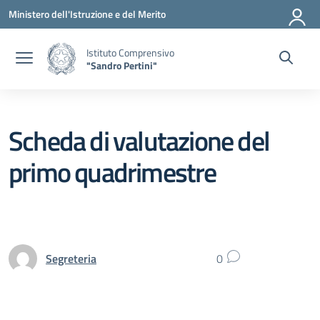
Vai ai contenuti
Vai al menu di navigazione
Vai al footer
Ministero dell'Istruzione e del Merito
Istituto Comprensivo
"Sandro Pertini"
Scheda di valutazione del
primo quadrimestre
Segreteria
0