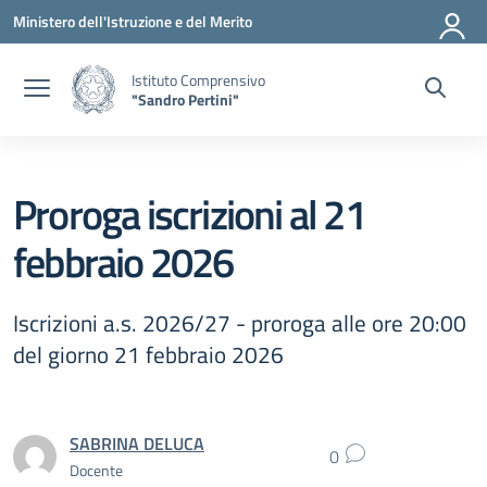
Vai ai contenuti
Vai al menu di navigazione
Vai al footer
Ministero dell'Istruzione e del Merito
Istituto Comprensivo
"Sandro Pertini"
Proroga iscrizioni al 21
febbraio 2026
Iscrizioni a.s. 2026/27 - proroga alle ore 20:00
del giorno 21 febbraio 2026
SABRINA DELUCA
0
Docente