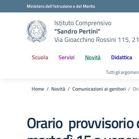
Vai ai contenuti
Vai al menu di navigazione
Vai al footer
Ministero dell'Istruzione e del Merito
Istituto Comprensivo
"Sandro Pertini"
Via Gioacchino Rossini 115, 2
Scuola
Servizi
Novità
Didattica
Tutti gli argomen
Home
Novità
Comunicazioni ai genitori
Or
Orario provvisorio 