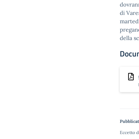
dovrann
di Vare
martedì
pregano
della s
Docu
Pubblicat
Eccetto d