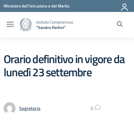
Vai ai contenuti
Vai al menu di navigazione
Vai al footer
Ministero dell'Istruzione e del Merito
Istituto Comprensivo
"Sandro Pertini"
Orario definitivo in vigore da
lunedì 23 settembre
Segreteria
0