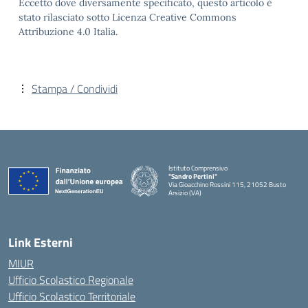
Eccetto dove diversamente specificato, questo articolo è
stato rilasciato sotto Licenza Creative Commons
Attribuzione 4.0 Italia.
Stampa / Condividi
Istituto Comprensivo
"Sandro Pertini"
Via Gioacchino Rossini 115, 21052 Busto
Arsizio (VA)
Link Esterni
MIUR
Ufficio Scolastico Regionale
Ufficio Scolastico Territoriale