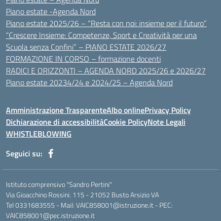
Piano estate -Agenda Nord
Piano estate 2025/26 – “Resta con noi: insieme per il futuro”
“Crescere Insieme: Competenze, Sport e Creatività per una
Scuola senza Confini” – PIANO ESTATE 2026/27
FORMAZIONE IN CORSO – formazione docenti
RADICI E ORIZZONTI – AGENDA NORD 2025/26 e 2026/27
Piano estate 20234/24 e 2024/25 – Agenda Nord
Amministrazione Trasparente
Albo online
Privacy Policy
Dichiarazione di accessibilità
Cookie Policy
Note Legali
WHISTLEBLOWING
Seguici su:
Istituto comprensivo "Sandro Pertini"
Via Gioacchino Rossini. 115 - 21052 Busto Arsizio VA
Tel 0331683555 - Mail: VAIC858001@istruzione.it - PEC:
VAIC858001@pec.istruzione.it