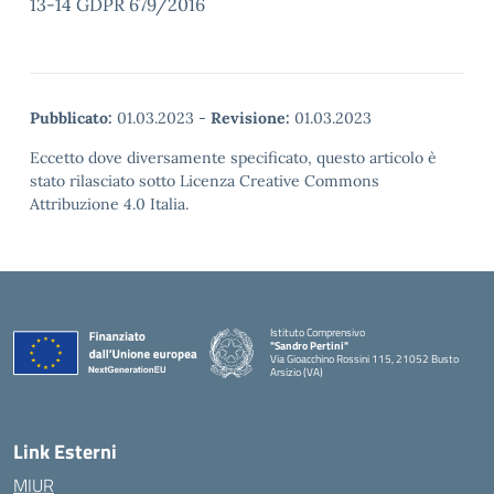
13-14 GDPR 679/2016
Pubblicato:
01.03.2023
-
Revisione:
01.03.2023
Eccetto dove diversamente specificato, questo articolo è
stato rilasciato sotto Licenza Creative Commons
Attribuzione 4.0 Italia.
Istituto Comprensivo
"Sandro Pertini"
Via Gioacchino Rossini 115, 21052 Busto
Arsizio (VA)
Link Esterni
MIUR