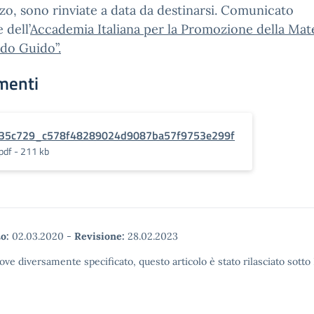
rzo, sono rinviate a data da destinarsi. Comunicato
e dell’
Accademia Italiana per la Promozione della Ma
edo Guido”.
menti
35c729_c578f48289024d9087ba57f9753e299f
pdf - 211 kb
o:
02.03.2020
-
Revisione:
28.02.2023
ove diversamente specificato, questo articolo è stato rilasciato sott