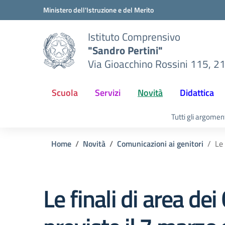
Vai ai contenuti
Vai al menu di navigazione
Vai al footer
Ministero dell'Istruzione e del Merito
Istituto Comprensivo
"Sandro Pertini"
Via Gioacchino Rossini 115, 2
Scuola
Servizi
Novità
Didattica
Tutti gli argomen
Home
Novità
Comunicazioni ai genitori
Le 
Le finali di area d