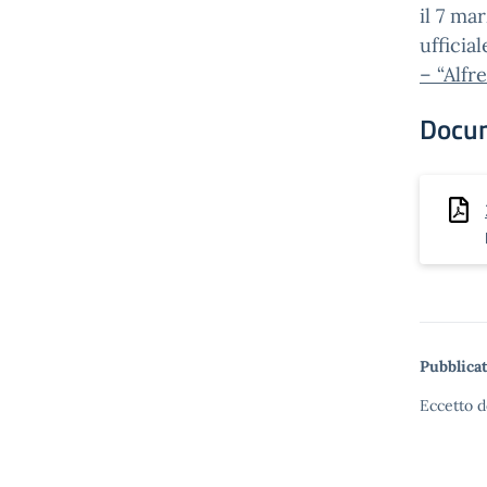
il 7 ma
ufficial
– “Alfr
Docu
Pubblicat
Eccetto d