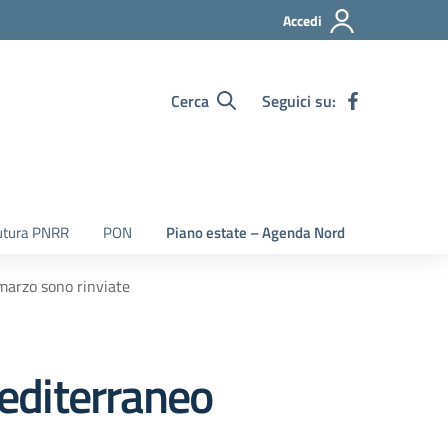
Accedi
Cerca
Seguici su:
utura PNRR
PON
Piano estate – Agenda Nord
 marzo sono rinviate
Mediterraneo