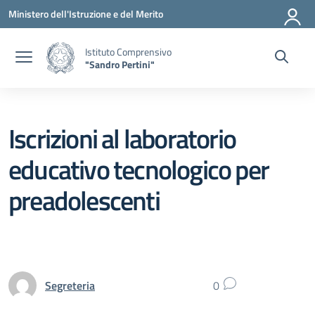
Vai ai contenuti
Vai al menu di navigazione
Vai al footer
Ministero dell'Istruzione e del Merito
Istituto Comprensivo
"Sandro Pertini"
Iscrizioni al laboratorio
educativo tecnologico per
preadolescenti
Segreteria
0