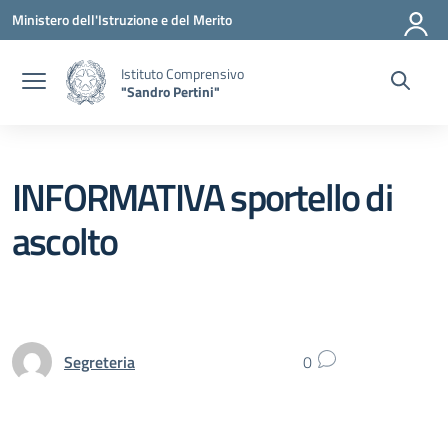
Vai ai contenuti
Vai al menu di navigazione
Vai al footer
Ministero dell'Istruzione e del Merito
Istituto Comprensivo
"Sandro Pertini"
INFORMATIVA sportello di
ascolto
Segreteria
0