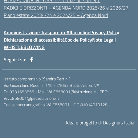
FORMAZIONE IN CORSO – formazione docenti
RADICI E ORIZZONTI – AGENDA NORD 2025/26 e 2026/27
Piano estate 20234/24 e 2024/25 – Agenda Nord
Amministrazione Trasparente
Albo online
Privacy Policy
Dichiarazione di accessibilità
Cookie Policy
Note Legali
WHISTLEBLOWING
Seguici su:
Istituto comprensivo "Sandro Pertini"
Via Gioacchino Rossini. 115 - 21052 Busto Arsizio VA
Tel 0331683555 - Mail: VAIC858001@istruzione.it - PEC:
VAIC858001@pec.istruzione.it
Codice meccanografico: VAIC858001 - C.F. 81014010128
Idea e progetto di Designers Italia