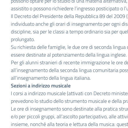
possono optare per lo studio di una materia alternativa,
assistito o possono richiedere l’ingresso posticipato o l’
Il Decreto del Presidente della Repubblica 89 del 2009 (
individuato anche gli orari di insegnamento per ogni disc
discipline, sia per le classi a tempo ordinario sia per qu
prolungato.
Su richiesta delle famiglie, le due ore di seconda lingu
essere destinate al potenziamento della lingua inglese.
Per gli alunni stranieri di recente immigrazione le ore d
all’insegnamento della seconda lingua comunitaria pos
all’insegnamento della lingua italiana.
Sezioni a indirizzo musicale
I corsi a indirizzo musicale (attivati con Decreto minist
prevedono lo studio dello strumento musicale e della pr
Le ore di insegnamento sono destinate alla pratica str
e/o per piccoli gruppi, all’ascolto partecipativo, alle attiv
insieme, nonché alla teoria e lettura della musica: ques