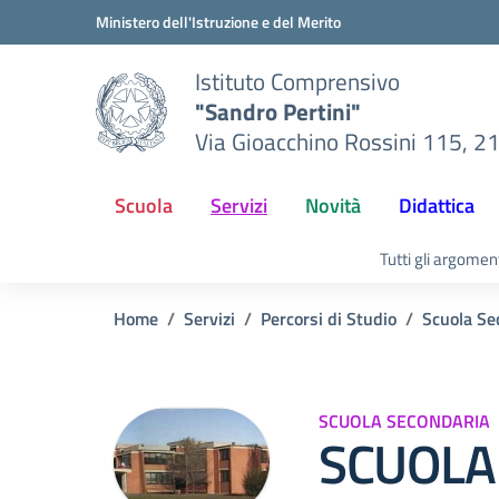
Vai ai contenuti
Vai al menu di navigazione
Vai al footer
Ministero dell'Istruzione e del Merito
Istituto Comprensivo
"Sandro Pertini"
Via Gioacchino Rossini 115, 2
Scuola
Servizi
Novità
Didattica
Tutti gli argomen
Home
Servizi
Percorsi di Studio
Scuola Se
SCUOLA SECONDARIA
SCUOLA