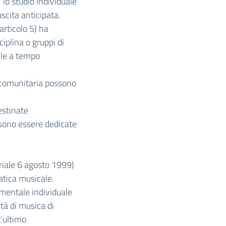
 lo studio individuale
uscita anticipata.
articolo 5) ha
iplina o gruppi di
elle a tempo
a comunitaria possono
estinate
sono essere dedicate
eriale 6 agosto 1999)
atica musicale.
umentale individuale
ità di musica di
t’ultimo