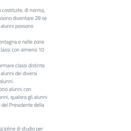
 costituite, di norma,
ssono diventare 28 se
li alunni possono
montagna e nelle zone
 classi con almeno 10
rmare classi distinte
 alunni dei diversi
alunni.
gono alunni con
unni, qualora gli alunni
o del Presidente della
cipline di studio per