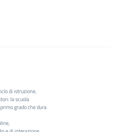
clo di istruzione,
tori: la scuola
i primo grado che dura
line,
io e di interazione