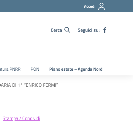
Accedi
Cerca
Seguici su:
utura PNRR
PON
Piano estate – Agenda Nord
RIA DI 1° “ENRICO FERMI”
Stampa / Condividi