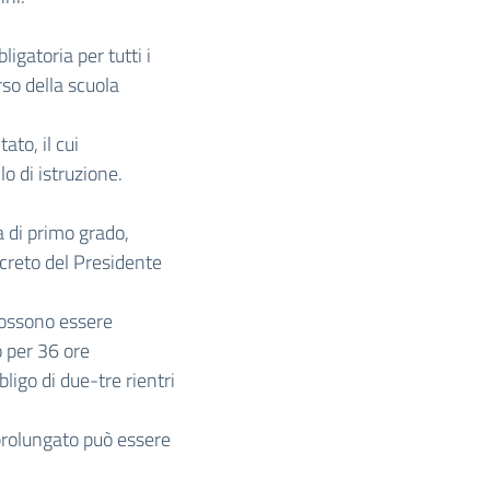
igatoria per tutti i
rso della scuola
ato, il cui
o di istruzione.
a di primo grado,
ecreto del Presidente
, possono essere
 per 36 ore
ligo di due-tre rientri
 prolungato può essere