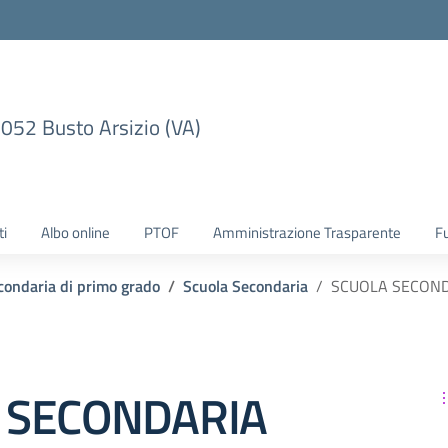
1052 Busto Arsizio (VA)
ti
Albo online
PTOF
Amministrazione Trasparente
F
condaria di primo grado
Scuola Secondaria
SCUOLA SECONDA
 SECONDARIA